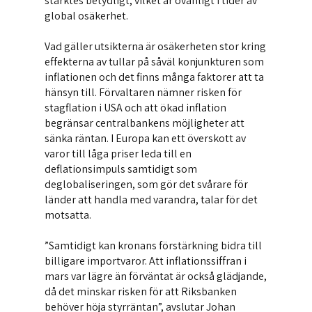
stärktes betydligt, vilket är ovanligt i tider av
global osäkerhet.
Vad gäller utsikterna är osäkerheten stor kring
effekterna av tullar på såväl konjunkturen som
inflationen och det finns många faktorer att ta
hänsyn till. Förvaltaren nämner risken för
stagflation i USA och att ökad inflation
begränsar centralbankens möjligheter att
sänka räntan. I Europa kan ett överskott av
varor till låga priser leda till en
deflationsimpuls samtidigt som
deglobaliseringen, som gör det svårare för
länder att handla med varandra, talar för det
motsatta.
”Samtidigt kan kronans förstärkning bidra till
billigare importvaror. Att inflationssiffran i
mars var lägre än förväntat är också glädjande,
då det minskar risken för att Riksbanken
behöver höja styrräntan”, avslutar Johan