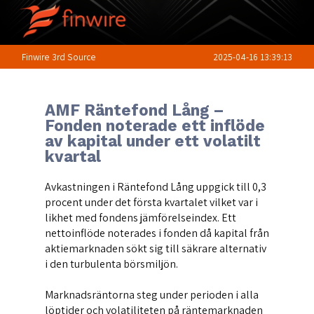
Finwire 3rd Source
2025-04-16 13:39:13
AMF Räntefond Lång –
Fonden noterade ett inflöde
av kapital under ett volatilt
kvartal
Avkastningen i Räntefond Lång uppgick till 0,3
procent under det första kvartalet vilket var i
likhet med fondens jämförelseindex. Ett
nettoinflöde noterades i fonden då kapital från
aktiemarknaden sökt sig till säkrare alternativ
i den turbulenta börsmiljön.
Marknadsräntorna steg under perioden i alla
löptider och volatiliteten på räntemarknaden