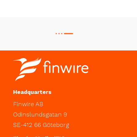
Headquarters
Finwire AB
Odinslundsgatan 9
SE-412 66 Göteborg