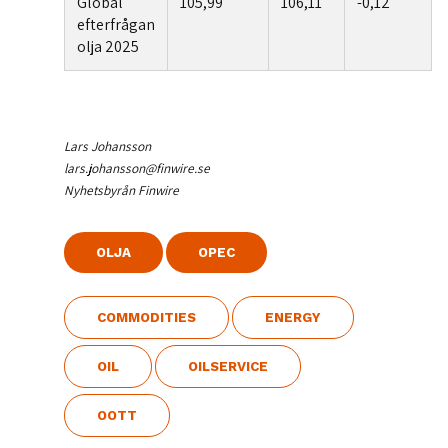
Global
105,99
106,11
-0,12
efterfrågan
olja 2025
Lars Johansson
lars.johansson@finwire.se
Nyhetsbyrån Finwire
OLJA
OPEC
COMMODITIES
ENERGY
OIL
OILSERVICE
OOTT